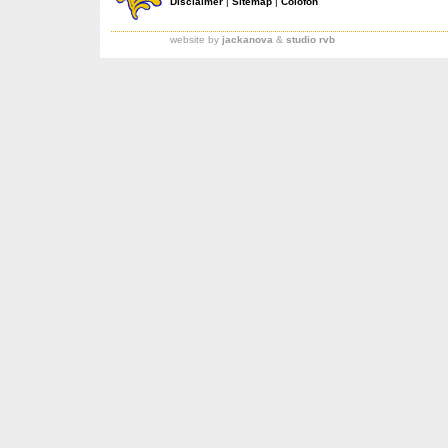
Disclaimer
|
Sitemap
|
Colofon
website by
jackanova
&
studio rvb