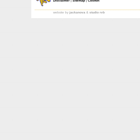
Disclaimer
|
Sitemap
|
Colofon
website by
jackanova
&
studio rvb