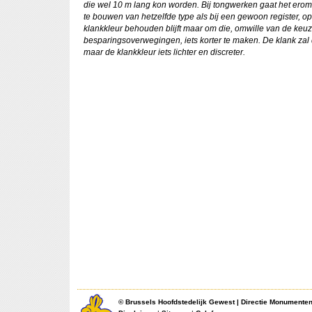
die wel 10 m lang kon worden. Bij tongwerken gaat het ero
te bouwen van hetzelfde type als bij een gewoon register, o
klankkleur behouden blijft maar om die, omwille van de keuze
besparingsoverwegingen, iets korter te maken. De klank zal 
maar de klankkleur iets lichter en discreter.
©
Brussels Hoofdstedelijk Gewest
|
Directie Monumente