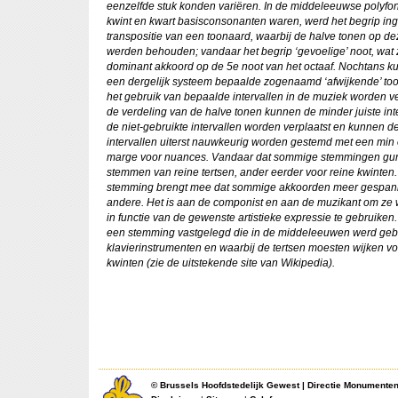
eenzelfde stuk konden variëren. In de middeleeuwse polyfon
kwint en kwart basisconsonanten waren, werd het begrip in
transpositie van een toonaard, waarbij de halve tonen op de
werden behouden; vandaar het begrip ‘gevoelige’ noot, wat z
dominant akkoord op de 5e noot van het octaaf. Nochtans ku
een dergelijk systeem bepaalde zogenaamd ‘afwijkende’ too
het gebruik van bepaalde intervallen in de muziek worden 
de verdeling van de halve tonen kunnen de minder juiste int
de niet-gebruikte intervallen worden verplaatst en kunnen d
intervallen uiterst nauwkeurig worden gestemd met een min 
marge voor nuances. Vandaar dat sommige stemmingen gunst
stemmen van reine tertsen, ander eerder voor reine kwinten. 
stemming brengt mee dat sommige akkoorden meer gespann
andere. Het is aan de componist en aan de muzikant om ze
in functie van de gewenste artistieke expressie te gebruike
een stemming vastgelegd die in de middeleeuwen werd gebru
klavierinstrumenten en waarbij de tertsen moesten wijken vo
kwinten (zie de uitstekende site van Wikipedia).
©
Brussels Hoofdstedelijk Gewest
|
Directie Monumente