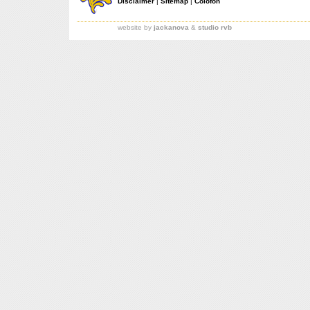
Disclaimer
|
Sitemap
|
Colofon
website by
jackanova
&
studio rvb