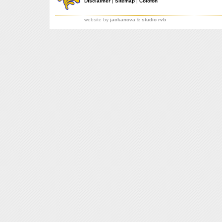
Disclaimer
|
Sitemap
|
Colofon
website by
jackanova
&
studio rvb