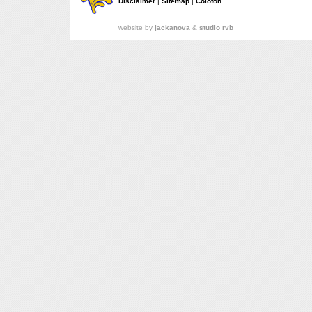
Disclaimer
|
Sitemap
|
Colofon
website by
jackanova
&
studio rvb