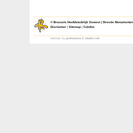
©
Brussels Hoofdstedelijk Gewest
|
Directie Monumente
Disclaimer
|
Sitemap
|
Colofon
website by
jackanova
&
studio rvb