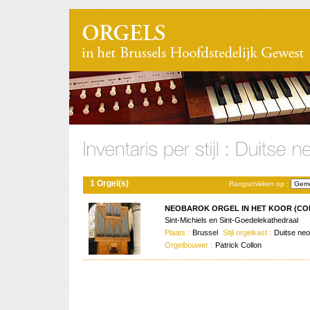
1 Orgel(s)
Rangschikken op :
NEOBAROK ORGEL IN HET KOOR (COL
Sint-Michiels en Sint-Goedelekathedraal
Plaats :
Brussel
Stijl orgelkast :
Duitse ne
Orgelbouwer :
Patrick Collon