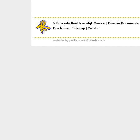
©
Brussels Hoofdstedelijk Gewest
|
Directie Monumente
Disclaimer
|
Sitemap
|
Colofon
website by
jackanova
&
studio rvb