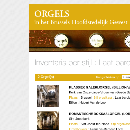
2 Orgel(s)
Rangschikken op :
KLASSIEK GALERIJORGEL (BILLION/VA
Kerk van Onze-Lieve-Vrouw van Goede Bi
Plaats :
Brussel
Stijl orgelkast :
Laat baro
Billion , Hubert Van de Loo
ROMANTISCHE DOKSAALORGEL (LORE
Sint-Joostkerk
Plaats :
Sint-Joost-ten-Node
Stijl orgelkast
Orgelbouwer :
François-Bernard Loret