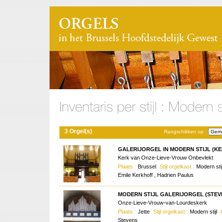
3 Orgel(s)
Rangschikken op :
GALERIJORGEL IN MODERN STIJL (KE
Kerk van Onze-Lieve-Vrouw Onbevlekt
Plaats :
Brussel
Stijl orgelkast :
Modern sti
Emile Kerkhoff , Hadrien Paulus
MODERN STIJL GALERIJORGEL (STEVE
Onze-Lieve-Vrouw-van-Lourdeskerk
Plaats :
Jette
Stijl orgelkast :
Modern stijl
Stevens