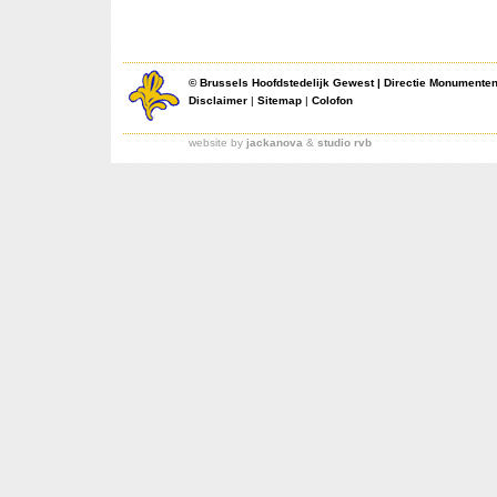
©
Brussels Hoofdstedelijk Gewest
|
Directie Monumente
Disclaimer
|
Sitemap
|
Colofon
website by
jackanova
&
studio rvb