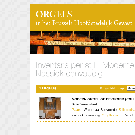
1 Orgel(s)
Rangschikken op :
MODERN ORGEL OP DE GROND (COLLO
Sint-Clemenskerk
Plaats :
Watermaal-Bosvoorde
Stijl orgelka
klassiek eenvoudig
Orgelbouwer :
Patrick