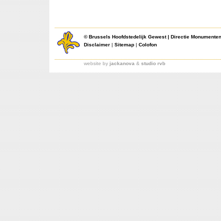
©
Brussels Hoofdstedelijk Gewest
|
Directie Monumente
Disclaimer
|
Sitemap
|
Colofon
website by
jackanova
&
studio rvb