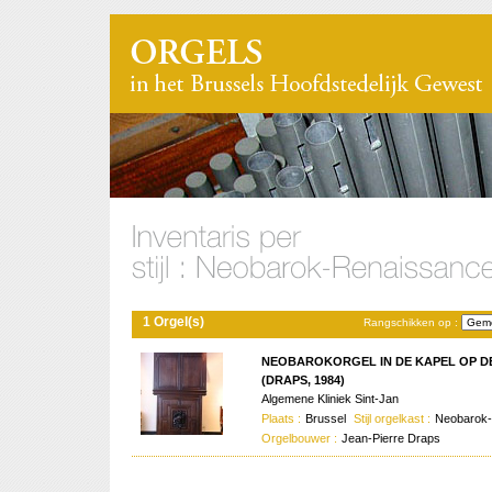
1 Orgel(s)
Rangschikken op :
NEOBAROKORGEL IN DE KAPEL OP D
(DRAPS, 1984)
Algemene Kliniek Sint-Jan
Plaats :
Brussel
Stijl orgelkast :
Neobarok
Orgelbouwer :
Jean-Pierre Draps