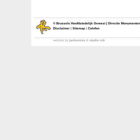
©
Brussels Hoofdstedelijk Gewest
|
Directie Monumente
Disclaimer
|
Sitemap
|
Colofon
website by
jackanova
&
studio rvb