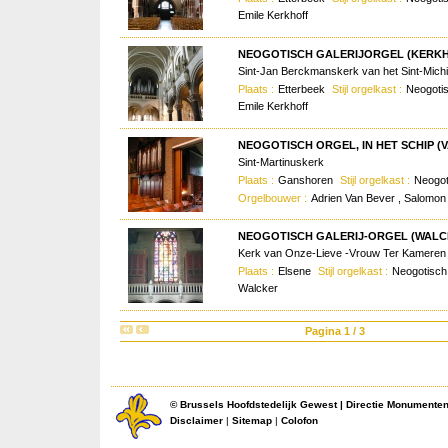
Emile Kerkhoff
NEOGOTISCH GALERIJORGEL (KERKHO
Sint-Jan Berckmanskerk van het Sint-Michi
Plaats :
Etterbeek
Stijl orgelkast :
Neogoti
Emile Kerkhoff
NEOGOTISCH ORGEL, IN HET SCHIP (V
Sint-Martinuskerk
Plaats :
Ganshoren
Stijl orgelkast :
Neogo
Orgelbouwer :
Adrien Van Bever , Salomon
NEOGOTISCH GALERIJ-ORGEL (WALCK
Kerk van Onze-Lieve -Vrouw Ter Kameren
Plaats :
Elsene
Stijl orgelkast :
Neogotisc
Walcker
Pagina 1 / 3
©
Brussels Hoofdstedelijk Gewest
|
Directie Monumente
Disclaimer
|
Sitemap
|
Colofon