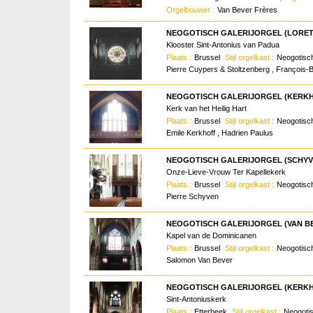
Orgelbouwer :
Van Bever Frères
NEOGOTISCH GALERIJORGEL (LORET,
Klooster Sint-Antonius van Padua
Plaats :
Brussel
Stijl orgelkast :
Neogotis
Pierre Cuypers & Stoltzenberg , François-
NEOGOTISCH GALERIJORGEL (KERKHO
Kerk van het Heilig Hart
Plaats :
Brussel
Stijl orgelkast :
Neogotis
Emile Kerkhoff , Hadrien Paulus
NEOGOTISCH GALERIJORGEL (SCHYVE
Onze-Lieve-Vrouw Ter Kapellekerk
Plaats :
Brussel
Stijl orgelkast :
Neogotis
Pierre Schyven
NEOGOTISCH GALERIJORGEL (VAN BEV
Kapel van de Dominicanen
Plaats :
Brussel
Stijl orgelkast :
Neogotis
Salomon Van Bever
NEOGOTISCH GALERIJORGEL (KERKHO
Sint-Antoniuskerk
Plaats :
Etterbeek
Stijl orgelkast :
Neogoti