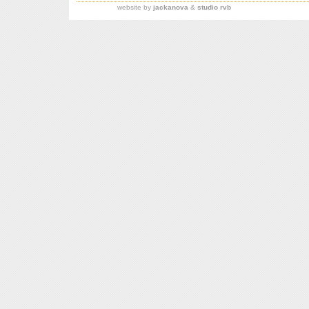
website by
jackanova
&
studio rvb