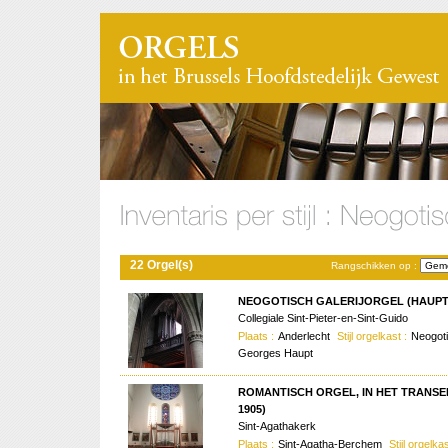
22 Orgel(s)
Rangschikken op :
NEOGOTISCH GALERIJORGEL (HAUPT,
Collegiale Sint-Pieter-en-Sint-Guido
Plaats :
Anderlecht
Stijl orgelkast :
Neogot
Georges Haupt
ROMANTISCH ORGEL, IN HET TRANSEP
1905)
Sint-Agathakerk
Plaats :
Sint-Agatha-Berchem
Stijl orgelkas