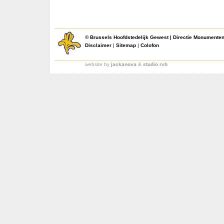
©
Brussels Hoofdstedelijk Gewest
|
Directie Monumente
Disclaimer
|
Sitemap
|
Colofon
website by
jackanova
&
studio rvb