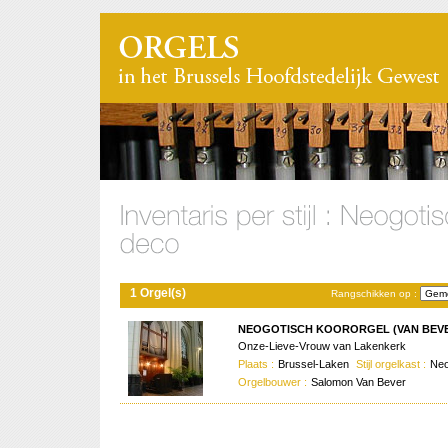
1 Orgel(s)
Rangschikken op :
NEOGOTISCH KOORORGEL (VAN BEVER
Onze-Lieve-Vrouw van Lakenkerk
Plaats :
Brussel-Laken
Stijl orgelkast :
Neo
Orgelbouwer :
Salomon Van Bever