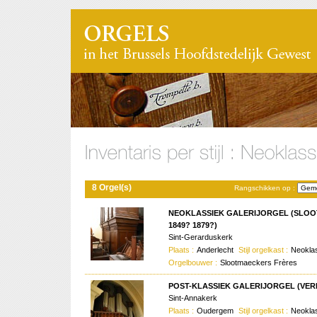
8 Orgel(s)
Rangschikken op :
NEOKLASSIEK GALERIJORGEL (SLO
1849? 1879?)
Sint-Gerarduskerk
Plaats :
Anderlecht
Stijl orgelkast :
Neokla
Orgelbouwer :
Slootmaeckers Frères
POST-KLASSIEK GALERIJORGEL (VER
Sint-Annakerk
Plaats :
Oudergem
Stijl orgelkast :
Neokla