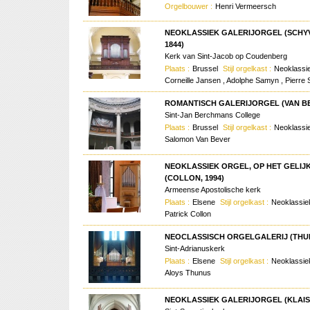
Orgelbouwer :
Henri Vermeersch
NEOKLASSIEK GALERIJORGEL (SCHY
1844)
Kerk van Sint-Jacob op Coudenberg
Plaats :
Brussel
Stijl orgelkast :
Neoklassi
Corneille Jansen , Adolphe Samyn , Pierre
ROMANTISCH GALERIJORGEL (VAN BEV
Sint-Jan Berchmans College
Plaats :
Brussel
Stijl orgelkast :
Neoklassi
Salomon Van Bever
NEOKLASSIEK ORGEL, OP HET GELIJ
(COLLON, 1994)
Armeense Apostolische kerk
Plaats :
Elsene
Stijl orgelkast :
Neoklassi
Patrick Collon
NEOCLASSISCH ORGELGALERIJ (THUN
Sint-Adrianuskerk
Plaats :
Elsene
Stijl orgelkast :
Neoklassi
Aloys Thunus
NEOKLASSIEK GALERIJORGEL (KLAIS,