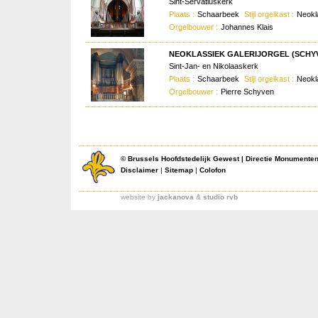
Sint-Servatiuskerk
Plaats :
Schaarbeek
Stijl orgelkast :
Neokl
Orgelbouwer :
Johannes Klais
NEOKLASSIEK GALERIJORGEL (SCHYV
Sint-Jan- en Nikolaaskerk
Plaats :
Schaarbeek
Stijl orgelkast :
Neokl
Orgelbouwer :
Pierre Schyven
©
Brussels Hoofdstedelijk Gewest
|
Directie Monumente
Disclaimer
|
Sitemap
|
Colofon
website by
jackanova
&
studio rvb