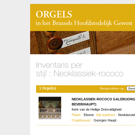
1 Orgel(s)
Rangschikken op :
NEOKLASSIEK-ROCOCO GALERIJORG
BEVER/HAUPT)
Kerk van de Heilige Drievuldigheid
Plaats :
Elsene
Stijl orgelkast :
Neoklassi
Orgelbouwer :
Georges Haupt