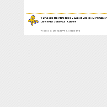
©
Brussels Hoofdstedelijk Gewest
|
Directie Monumente
Disclaimer
|
Sitemap
|
Colofon
website by
jackanova
&
studio rvb