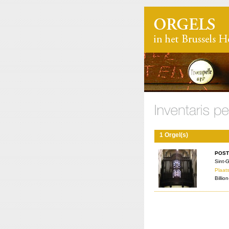
1 Orgel(s)
POST
Sint-G
Plaats
Billio