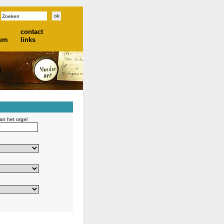
contact
ium
links
n het orgel