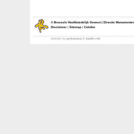
©
Brussels Hoofdstedelijk Gewest
|
Directie Monumente
Disclaimer
|
Sitemap
|
Colofon
website by
jackanova
&
studio rvb