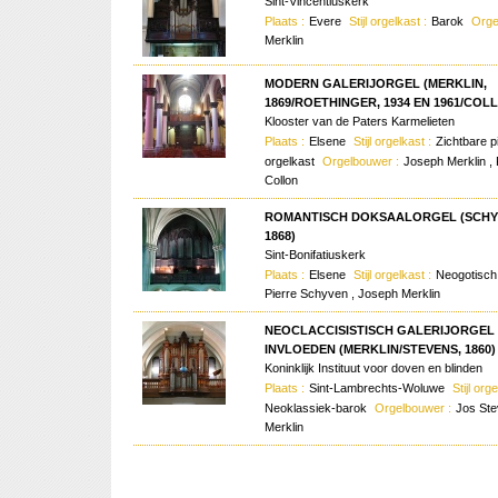
Sint-Vincentiuskerk
Plaats :
Evere
Stijl orgelkast :
Barok
Orge
Merklin
MODERN GALERIJORGEL (MERKLIN,
1869/ROETHINGER, 1934 EN 1961/COLL
Klooster van de Paters Karmelieten
Plaats :
Elsene
Stijl orgelkast :
Zichtbare p
orgelkast
Orgelbouwer :
Joseph Merklin , 
Collon
ROMANTISCH DOKSAALORGEL (SCHY
1868)
Sint-Bonifatiuskerk
Plaats :
Elsene
Stijl orgelkast :
Neogotisc
Pierre Schyven , Joseph Merklin
NEOCLACCISISTISCH GALERIJORGEL
INVLOEDEN (MERKLIN/STEVENS, 1860)
Koninklijk Instituut voor doven en blinden
Plaats :
Sint-Lambrechts-Woluwe
Stijl org
Neoklassiek-barok
Orgelbouwer :
Jos Ste
Merklin