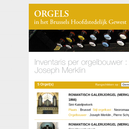
5 Orgel(s)
Rangschikken op :
ROMANTISCH GALERIJORGEL (MERKL
1866)
Sint-Katelijnekerk
Plaats :
Brussel
Stijl orgelkast :
Neoromaan
Orgelbouwer :
Joseph Merklin , Pierre Sc
ROMANTISCH GALERIJORGEL (MERKLI