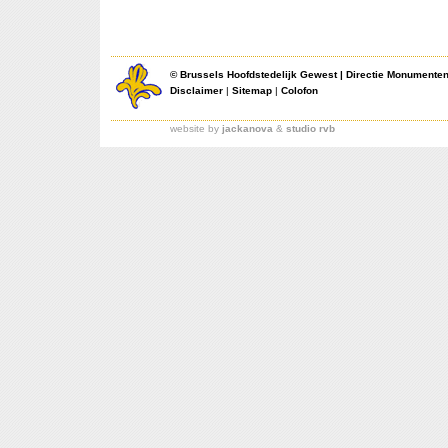
©
Brussels Hoofdstedelijk Gewest
|
Directie Monumente
Disclaimer
|
Sitemap
|
Colofon
website by
jackanova
&
studio rvb