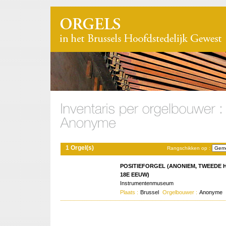
1 Orgel(s)
Rangschikken op :
POSITIEFORGEL (ANONIEM, TWEEDE 
18E EEUW)
Instrumentenmuseum
Plaats :
Brussel
Orgelbouwer :
Anonyme