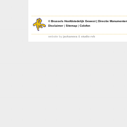
©
Brussels Hoofdstedelijk Gewest
|
Directie Monumente
Disclaimer
|
Sitemap
|
Colofon
website by
jackanova
&
studio rvb