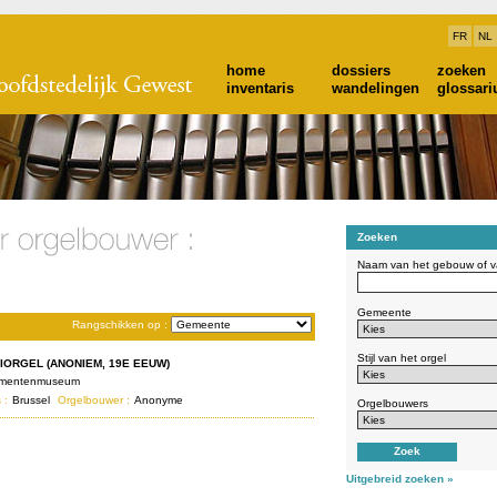
FR
NL
home
dossiers
zoeken
inventaris
wandelingen
glossar
Zoeken
Naam van het gebouw of va
Gemeente
Rangschikken op :
Stijl van het orgel
IORGEL (ANONIEM, 19E EEUW)
umentenmuseum
 :
Brussel
Orgelbouwer :
Anonyme
Orgelbouwers
Uitgebreid zoeken »