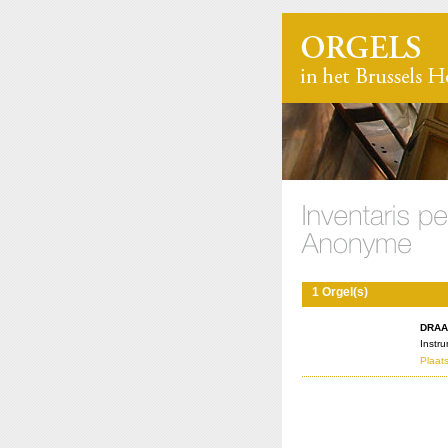
1 Orgel(s)
DRAA
Instr
Plaats