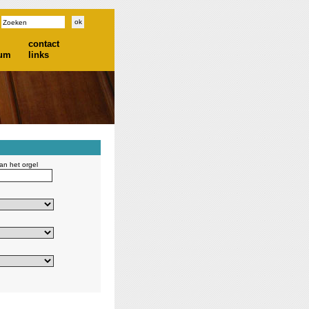
contact
ium
links
n het orgel