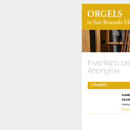
1 Orgel(s)
KAME
EEUW
Instr
Plaats