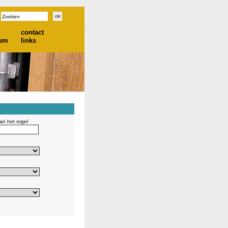
contact
ium
links
n het orgel