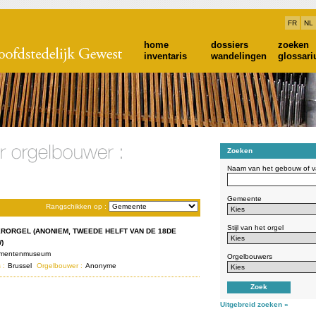
FR
NL
home
dossiers
zoeken
inventaris
wandelingen
glossar
Zoeken
Naam van het gebouw of va
Gemeente
Rangschikken op :
Stijl van het orgel
RORGEL (ANONIEM, TWEEDE HELFT VAN DE 18DE
)
umentenmuseum
Orgelbouwers
 :
Brussel
Orgelbouwer :
Anonyme
Uitgebreid zoeken »