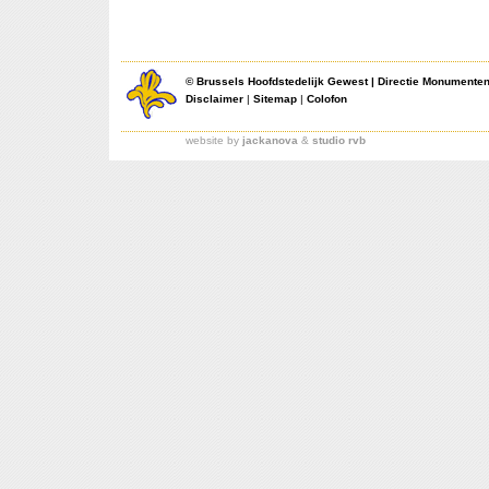
©
Brussels Hoofdstedelijk Gewest
|
Directie Monumente
Disclaimer
|
Sitemap
|
Colofon
website by
jackanova
&
studio rvb