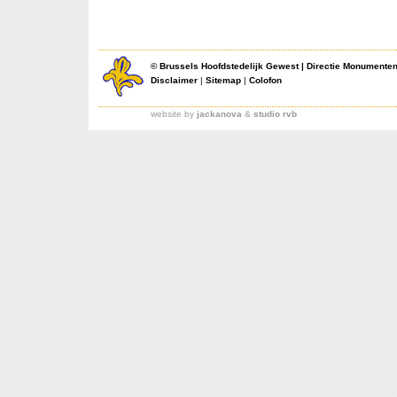
©
Brussels Hoofdstedelijk Gewest
|
Directie Monumente
Disclaimer
|
Sitemap
|
Colofon
website by
jackanova
&
studio rvb