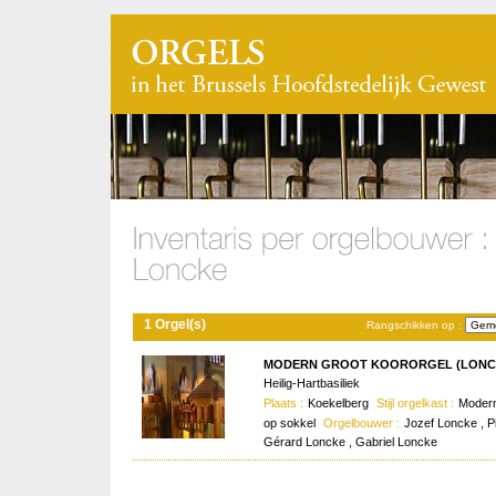
1 Orgel(s)
Rangschikken op :
MODERN GROOT KOORORGEL (LONCKE
Heilig-Hartbasiliek
Plaats :
Koekelberg
Stijl orgelkast :
Modern
op sokkel
Orgelbouwer :
Jozef Loncke , P
Gérard Loncke , Gabriel Loncke