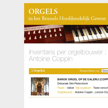
1 Orgel(s)
Rangschikken op :
BAROK ORGEL OP DE GALERIJ (COPPI
Dekanale Sint-Pieterskerk
Plaats :
Ukkel
Stijl orgelkast :
Twee verschi
Orgelbouwer :
Antoine Coppin , Loncke O