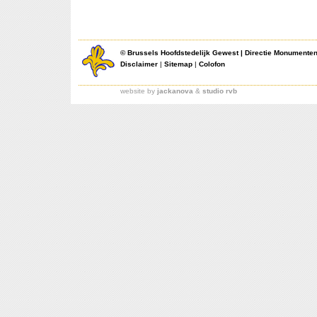
©
Brussels Hoofdstedelijk Gewest
|
Directie Monumente
Disclaimer
|
Sitemap
|
Colofon
website by
jackanova
&
studio rvb