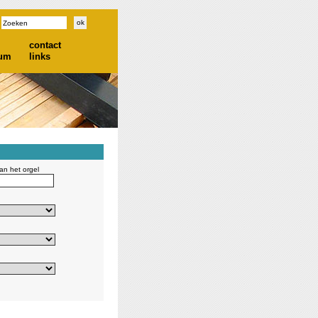
contact
ium
links
n het orgel