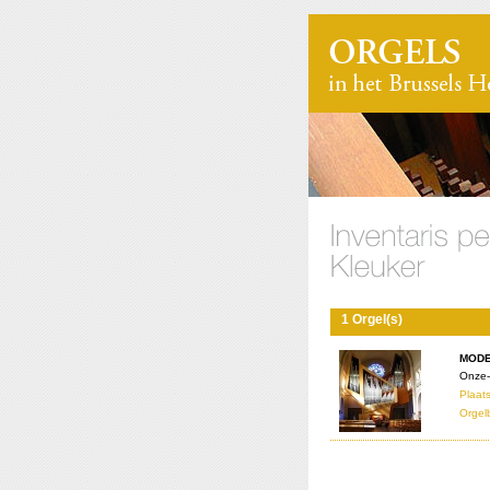
1 Orgel(s)
MODE
Onze-
Plaats
Orgel