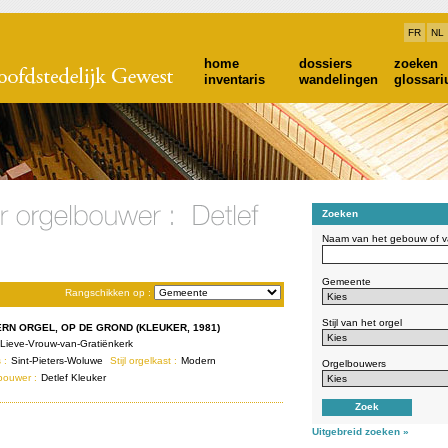
FR
NL
home
dossiers
zoeken
inventaris
wandelingen
glossar
Zoeken
Naam van het gebouw of va
Gemeente
Rangschikken op :
Stijl van het orgel
RN ORGEL, OP DE GROND (KLEUKER, 1981)
Lieve-Vrouw-van-Gratiënkerk
 :
Sint-Pieters-Woluwe
Stijl orgelkast :
Modern
Orgelbouwers
bouwer :
Detlef Kleuker
Uitgebreid zoeken »