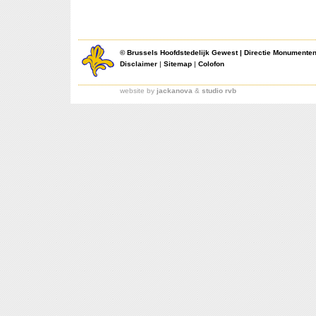
©
Brussels Hoofdstedelijk Gewest
|
Directie Monumente
Disclaimer
|
Sitemap
|
Colofon
website by
jackanova
&
studio rvb