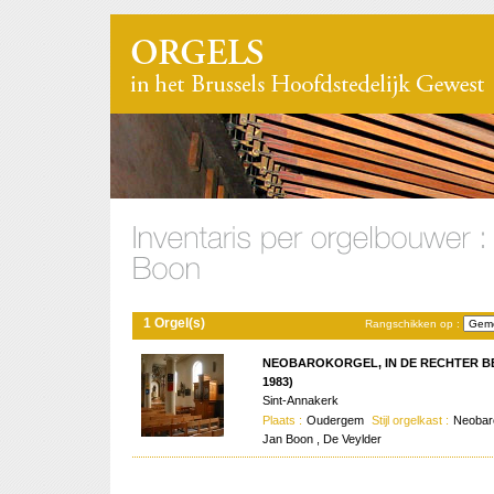
1 Orgel(s)
Rangschikken op :
NEOBAROKORGEL, IN DE RECHTER B
1983)
Sint-Annakerk
Plaats :
Oudergem
Stijl orgelkast :
Neoba
Jan Boon , De Veylder